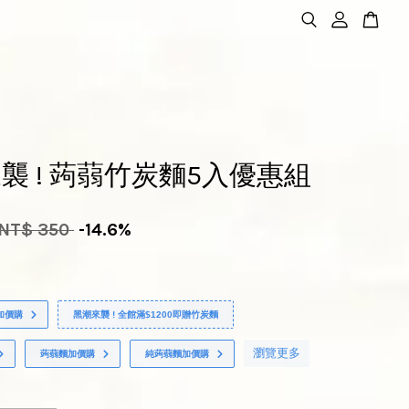
襲 ! 蒟蒻竹炭麵5入優惠組
NT$ 350
-14.6%
加價購
黑潮來襲 ! 全館滿$1200即贈竹炭麵
瀏覽更多
蒟蒻麵加價購
純蒟蒻麵加價購