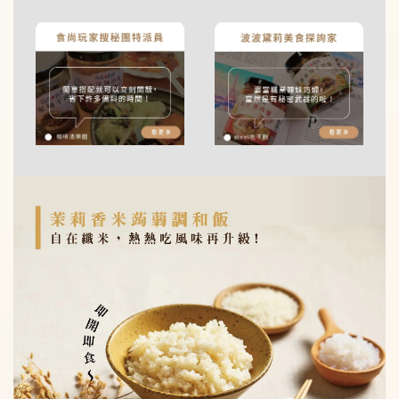
加入購物車
純蒟蒻麵加價購
主食新選擇 ! 自在食刻『純』蒟蒻麵