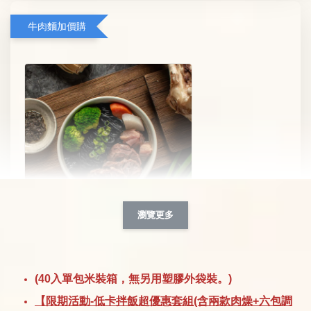
牛肉麵加價購
瀏覽更多
【新品上市】黑 • 松露牛肉竹炭蒟蒻麵
-
+
NT$ 359
(40入單包米裝箱，無另用塑膠外袋裝。)
NT$ 499
【限期活動-低卡拌飯超優惠套組(含兩款肉燥+六包調