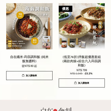
優惠
自在纖米-蒟蒻調和飯 (純米
(低至76折)拌飯超優惠套組
飯無醬料)
(兩款肉燥+綜合六入蒟蒻調
和飯)
從
NT$ 80
起
NT$ 799
NT$ 1,040
-23.2%
加入購物車
加入購物車