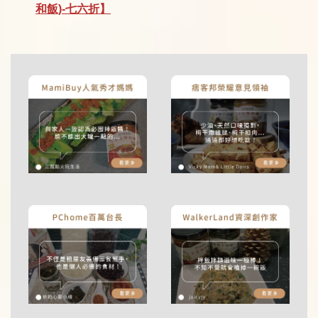
和飯)-七六折】
加入購物車
蒟蒻麵加價購
瀏覽全部
乾麵-蔥爆秘醬蒟蒻米線
湯麵-蛤蜊海鮮蒟蒻白麵
-
+
-
+
NT$ 99
NT$ 99
NT$ 119
NT$ 119