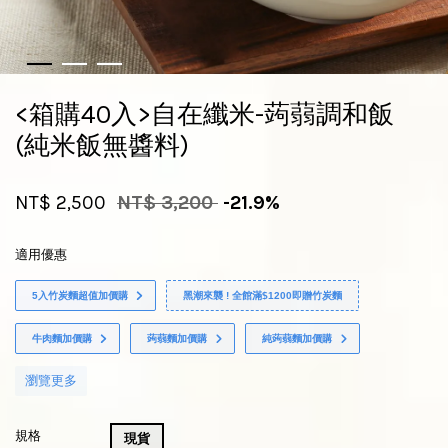
<箱購40入>自在纖米-蒟蒻調和飯
(純米飯無醬料)
NT$ 2,500
NT$ 3,200
-21.9%
適用優惠
5入竹炭麵超值加價購
黑潮來襲 ! 全館滿$1200即贈竹炭麵
牛肉麵加價購
蒟蒻麵加價購
純蒟蒻麵加價購
瀏覽更多
規格
現貨