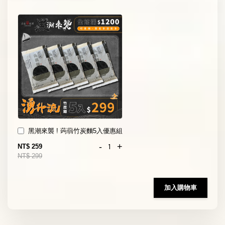
黑潮來襲 ! 蒟蒻竹炭麵5入優惠組
-
+
NT$ 259
NT$ 299
加入購物車