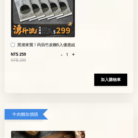
黑潮來襲 ! 蒟蒻竹炭麵5入優惠組
-
+
NT$ 259
NT$ 299
加入購物車
牛肉麵加價購