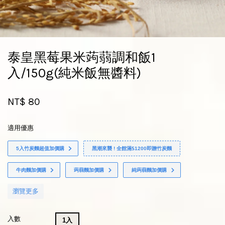
泰皇黑莓果米蒟蒻調和飯1
入/150g(純米飯無醬料)
NT$ 80
適用優惠
5入竹炭麵超值加價購
黑潮來襲 ! 全館滿$1200即贈竹炭麵
牛肉麵加價購
蒟蒻麵加價購
純蒟蒻麵加價購
瀏覽更多
入數
1入