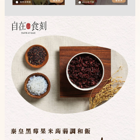
純蒟蒻麵加價購
主食新選擇 ! 自在食刻『純』蒟蒻麵
-
+
NT$ 59
NT$ 70