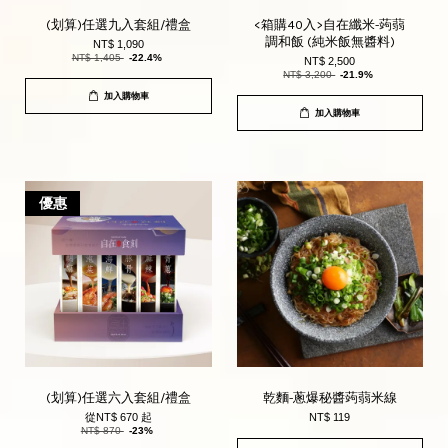
(划算)任選九入套組/禮盒
<箱購40入>自在纖米-蒟蒻
調和飯 (純米飯無醬料)
NT$ 1,090
NT$ 1,405
-22.4%
NT$ 2,500
NT$ 3,200
-21.9%
加入購物車
加入購物車
優惠
(划算)任選六入套組/禮盒
乾麵-蔥爆秘醬蒟蒻米線
從
NT$ 670
起
NT$ 119
NT$ 870
-23%