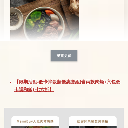
瀏覽更多
【新品上市】黑 • 松露牛肉竹炭蒟蒻麵
-
+
NT$ 359
【限期活動-低卡拌飯超優惠套組(含兩款肉燥+六包低
NT$ 499
卡調和飯)-七六折】
加入購物車