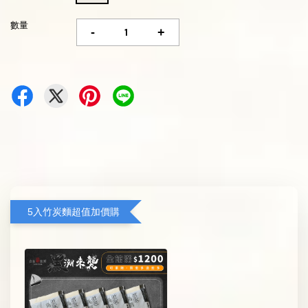
數量
-
+
5入竹炭麵超值加價購