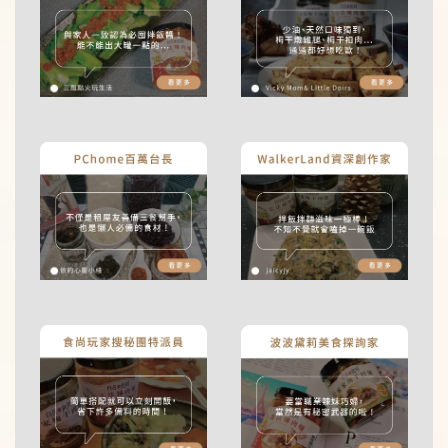
蒟蒻麵加價購
瀏覽全部
乾麵-蔥爆秘醬蒟蒻米線
湯麵-蛤蜊海鮮蒟蒻白麵
-
+
-
+
NT$ 99
NT$ 99
NT$ 119
NT$ 119
加入購物車