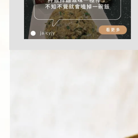
加入購物車
純蒟蒻麵加價購
主食新選擇 ! 自在食刻
『純』蒟蒻麵