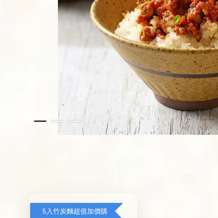
5入竹炭麵超值加價購