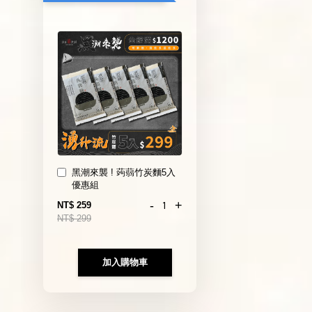
黑潮來襲 ! 蒟蒻竹炭麵5入
優惠組
-
+
NT$ 259
NT$ 299
加入購物車