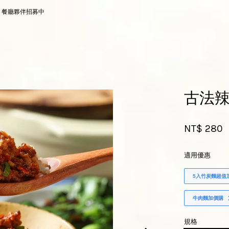
，餐廳夥伴招募中
您的購物車目前還是空的。
古法辣
繼續購物
NT$ 280
適用優惠
5入竹炭麵超值
牛肉麵加價購
規格