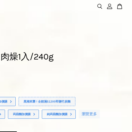
肉燥1入/240g
加價購
黑潮來襲 ! 全館滿$1200即贈竹炭麵
瀏覽更多
蒟蒻麵加價購
純蒟蒻麵加價購