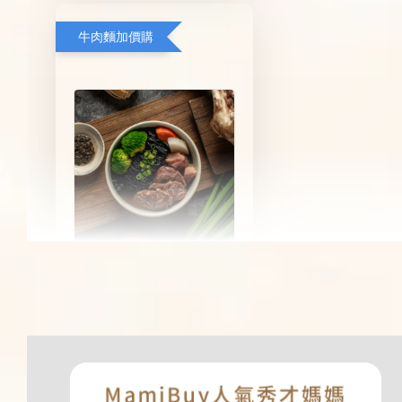
牛肉麵加價購
【新品上市】黑 • 松露牛肉
竹炭蒟蒻麵
-
+
NT$ 359
NT$ 499
加入購物車