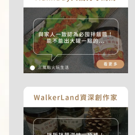
蒟蒻麵加價購
乾麵-蔥爆秘醬蒟蒻米線
湯麵-蛤蜊海鮮蒟蒻白麵
-
+
-
+
NT$ 99
NT$ 99
NT$ 119
NT$ 119