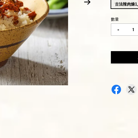
古法辣肉燥1入
數量
-