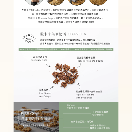
乾麵-蔥爆秘醬蒟蒻米
線
湯麵-蛤蜊海鮮蒟蒻白麵
-
+
-
+
NT$ 99
NT$ 99
NT$ 119
NT$ 119
加入購物車
純蒟蒻麵加價購