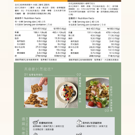
主食新選擇 ! 自在食刻『純』蒟蒻麵
-
+
NT$ 59
NT$ 70