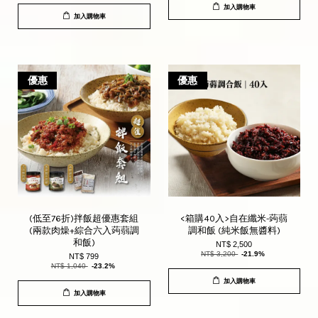
加入購物車
加入購物車
優惠
優惠
(低至76折)拌飯超優惠套組
<箱購40入>自在纖米-蒟蒻
(兩款肉燥+綜合六入蒟蒻調
調和飯 (純米飯無醬料)
和飯)
NT$ 2,500
NT$ 3,200
-21.9%
NT$ 799
NT$ 1,040
-23.2%
加入購物車
加入購物車