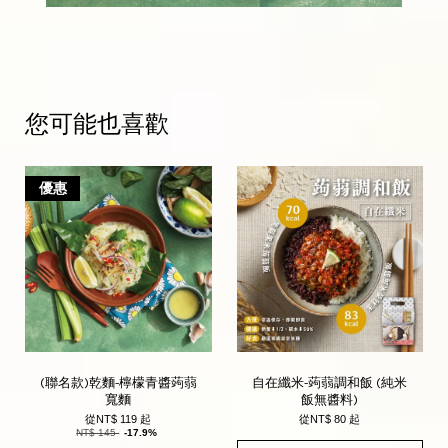
您可能也喜歡
優惠
(聯名款)乾麵-檸檬青醬蒟蒻
自在纖米-蒟蒻調和飯 (純米
寬麵
飯無醬料)
從
NT$ 119
起
從
NT$ 80
起
NT$ 145
-17.9%