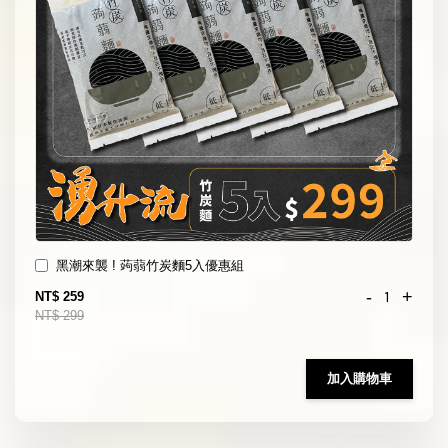
黑潮來襲 ! 蒟蒻竹炭麵5入優惠組
-
+
NT$ 259
NT$ 299
加入購物車