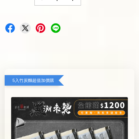
5入竹炭麵超值加價購