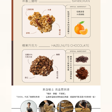
【新品上市】黑 • 松露牛肉竹炭蒟蒻麵
-
+
NT$ 359
NT$ 499
加入購物車
蒟蒻麵加價購
瀏覽全部