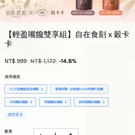
【輕盈嘴饞雙享組】自在食刻 x 穀卡
卡
NT$ 999
NT$ 1,172
-14.8%
適用優惠
5入竹炭麵超值加價購
黑潮來襲 ! 全館滿$1200即贈竹炭麵
牛肉麵加價購
蒟蒻麵加價購
純蒟蒻麵加價購
瀏覽更多
數量
-
+