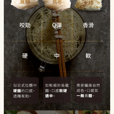
蒟蒻麵加價購
瀏覽全部
乾麵-蔥爆秘醬蒟蒻米線
湯麵-蛤蜊海鮮蒟蒻白麵
-
+
-
+
NT$ 99
NT$ 99
NT$ 119
NT$ 119
加入購物車