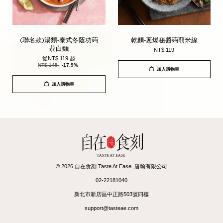
(聯名款)湯麵-泰式冬蔭功蒟
乾麵-蔥爆秘醬蒟蒻米線
蒻白麵
NT$ 119
從
NT$ 119
起
NT$ 145
-17.9%
加入購物車
加入購物車
© 2026 自在食刻 Taste At Ease. 唐翰有限公司
02-22181040
新北市新店區中正路503號四樓
support@tasteae.com