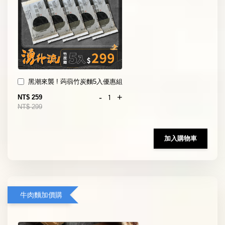
黑潮來襲 ! 蒟蒻竹炭麵5入優惠組
-
+
NT$ 259
NT$ 299
加入購物車
牛肉麵加價購