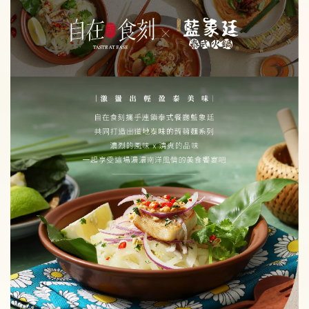
純蒟蒻麵加價購
主食新選擇 ! 自在食刻『純』蒟蒻麵
-
+
NT$ 59
NT$ 70