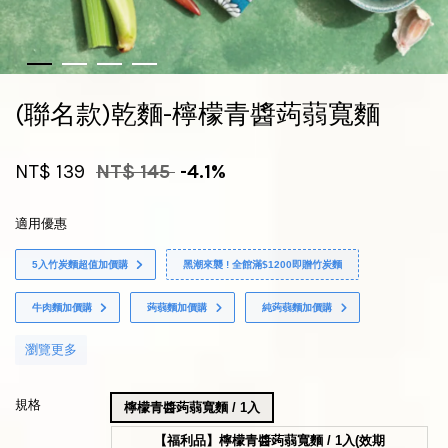
(聯名款)乾麵-檸檬青醬蒟蒻寬麵
NT$ 139
NT$ 145
-4.1%
適用優惠
5入竹炭麵超值加價購
黑潮來襲 ! 全館滿$1200即贈竹炭麵
牛肉麵加價購
蒟蒻麵加價購
純蒟蒻麵加價購
瀏覽更多
規格
檸檬青醬蒟蒻寬麵 / 1入
【福利品】檸檬青醬蒟蒻寬麵 / 1入(效期