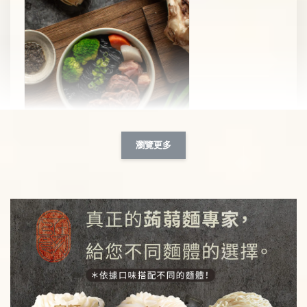
瀏覽更多
【新品上市】黑 • 松露牛肉竹炭蒟蒻麵
-
+
NT$ 359
NT$ 499
加入購物車