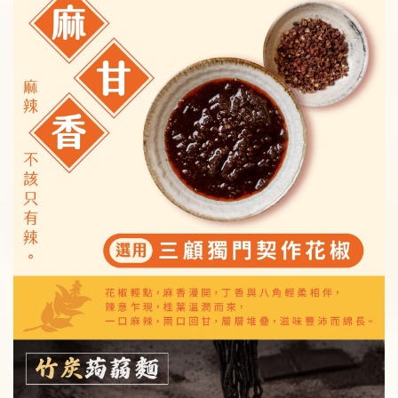
純蒟蒻麵加價購
主食新選擇 ! 自在食刻『純』蒟蒻麵
-
+
NT$ 59
NT$ 70