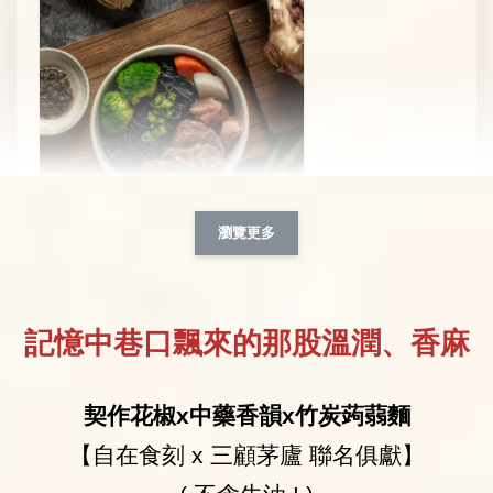
瀏覽更多
【新品上市】黑 • 松露牛肉竹炭蒟蒻麵
-
+
NT$ 359
記憶中巷口飄來的那股溫潤、香麻
NT$ 499
加入購物車
契作花椒x中藥香韻x竹炭蒟蒻麵
【自在食刻 x 三顧茅廬 聯名俱獻】