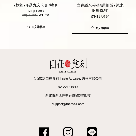
(划算)任選九入套組/禮盒
自在纖米-蒟蒻調和飯 (純米
飯無醬料)
NT$ 1,090
NT$ 1,405
-22.4%
從
NT$ 80
起
加入購物車
加入購物車
© 2026 自在食刻 Taste At Ease. 唐翰有限公司
02-22181040
新北市新店區中正路503號四樓
support@tasteae.com
Facebook
Instagram
Line