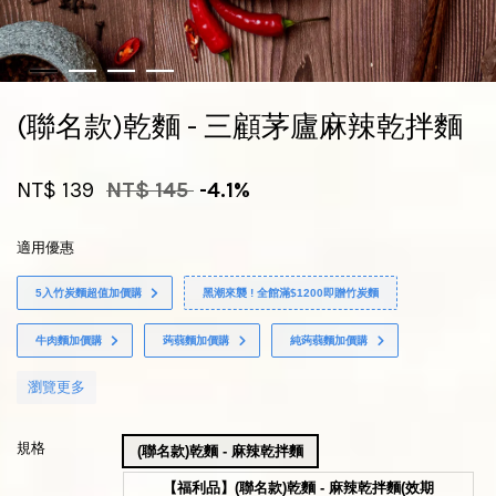
(聯名款)乾麵 - 三顧茅廬麻辣乾拌麵
NT$ 139
NT$ 145
-4.1%
適用優惠
5入竹炭麵超值加價購
黑潮來襲 ! 全館滿$1200即贈竹炭麵
牛肉麵加價購
蒟蒻麵加價購
純蒟蒻麵加價購
瀏覽更多
規格
(聯名款)乾麵 - 麻辣乾拌麵
【福利品】(聯名款)乾麵 - 麻辣乾拌麵(效期