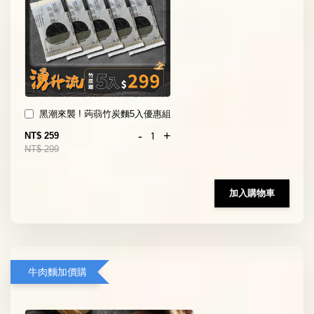
黑潮來襲 ! 蒟蒻竹炭麵5入優惠組
-
+
NT$ 259
NT$ 299
加入購物車
牛肉麵加價購