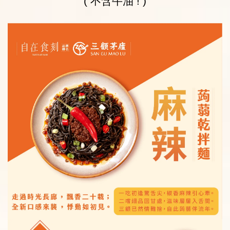
( 不含牛油 ! )
蒟蒻麵加價購
瀏覽全部
乾麵-蔥爆秘醬蒟蒻米線
湯麵-蛤蜊海鮮蒟蒻白麵
-
+
-
+
NT$ 99
NT$ 99
NT$ 119
NT$ 119
加入購物車