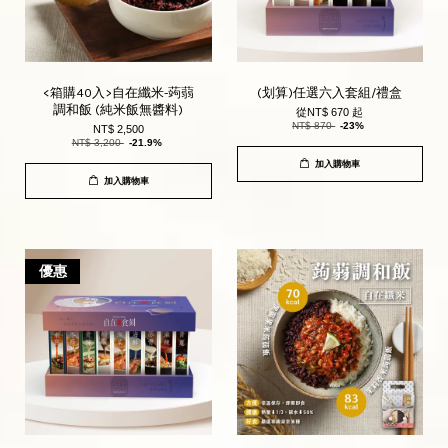
<箱購40入>自在纖米-蒟蒻
(划算)任選六入套組/禮盒
調和飯 (純米飯無醬料)
從
NT$ 670
起
NT$ 870
-23%
NT$ 2,500
NT$ 3,200
-21.9%
加入購物車
加入購物車
優惠