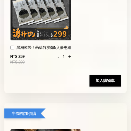
黑潮來襲 ! 蒟蒻竹炭麵5入優惠組
-
+
NT$ 259
NT$ 299
加入購物車
牛肉麵加價購