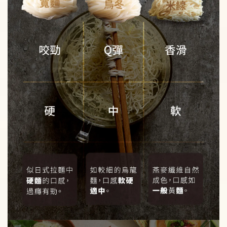
蒟蒻麵加價購
瀏覽全部
乾麵-蔥爆秘醬蒟蒻米線
湯麵-蛤蜊海鮮蒟蒻白麵
-
+
-
+
NT$ 99
NT$ 99
NT$ 119
NT$ 119
加入購物車