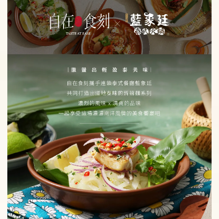
純蒟蒻麵加價購
主食新選擇 ! 自在食刻『純』蒟蒻麵
-
+
NT$ 59
NT$ 70