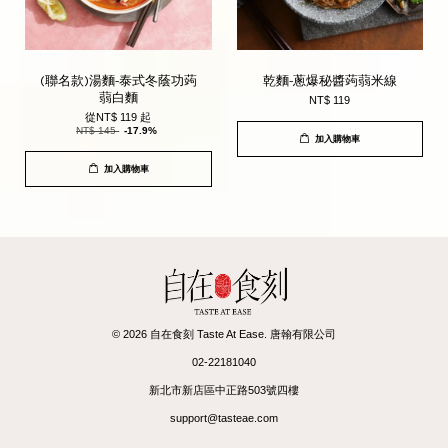
(聯名款)湯麵-泰式冬蔭功蒟
乾麵-蔥爆秘醬蒟蒻米線
蒻白麵
NT$ 119
從
NT$ 119
起
NT$ 145
-17.9%
加入購物車
加入購物車
© 2026 自在食刻 Taste At Ease. 唐翰有限公司
02-22181040
新北市新店區中正路503號四樓
support@tasteae.com