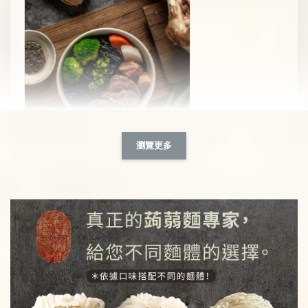
瀏覽更多
【新品上市】黑 • 松露牛肉竹炭蒟蒻麵
-
+
NT$ 359
NT$ 499
加入購物車