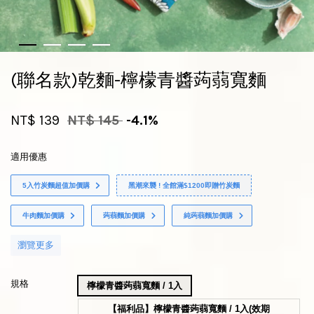
(聯名款)乾麵-檸檬青醬蒟蒻寬麵
NT$ 139
NT$ 145
-4.1%
適用優惠
5入竹炭麵超值加價購
黑潮來襲 ! 全館滿$1200即贈竹炭麵
牛肉麵加價購
蒟蒻麵加價購
純蒟蒻麵加價購
瀏覽更多
規格
檸檬青醬蒟蒻寬麵 / 1入
【福利品】檸檬青醬蒟蒻寬麵 / 1入(效期