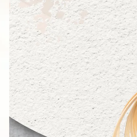
純蒟蒻麵加價購
主食新選擇 ! 自在食刻
『純』蒟蒻麵
-
+
NT$ 59
NT$ 70