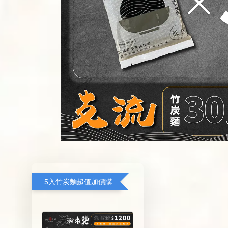
5入竹炭麵超值加價購