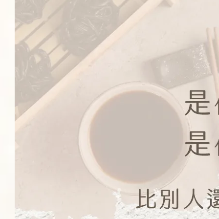
蒟蒻麵加價購
乾麵-蔥爆秘醬蒟蒻米線
湯麵-蛤蜊海鮮蒟蒻白麵
-
+
-
+
NT$ 99
NT$ 99
NT$ 119
NT$ 119
加入購物車