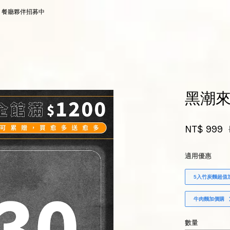
，餐廳夥伴招募中
您的購物車目前還是空的。
黑潮來
繼續購物
NT$ 999
適用優惠
5入竹炭麵超值
牛肉麵加價購
數量