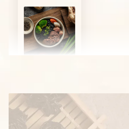
【新品上市】黑 • 松露牛肉
竹炭蒟蒻麵
-
+
NT$ 359
NT$ 499
加入購物車