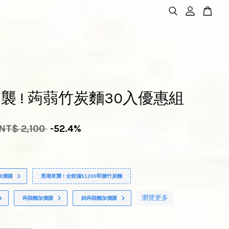
襲 ! 蒟蒻竹炭麵30入優惠組
NT$ 2,100
-52.4%
加價購
黑潮來襲 ! 全館滿$1200即贈竹炭麵
瀏覽更多
蒟蒻麵加價購
純蒟蒻麵加價購