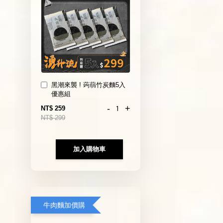
黑潮來襲 ! 蒟蒻竹炭麵5入
優惠組
-
+
NT$ 259
NT$ 299
加入購物車
牛肉麵加價購