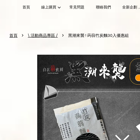
首頁
線上購買
常見問題
聯絡我們
全新企劃
›
›
首頁
\ 活動商品專區 /
黑潮來襲 ! 蒟蒻竹炭麵30入優惠組